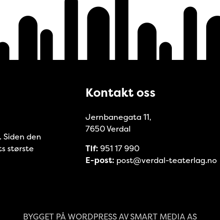
Kontakt oss
Jernbanegata 11,
7650 Verdal
8. Siden den
ts største
Tlf:
951 17 990
E-post:
post@verdal-teaterlag.no
BYGGET PÅ
WORDPRESS
AV
SMART MEDIA AS