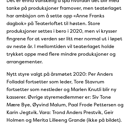
Det er
ennå vanskelig å spå hvordan det blir med
tanke på produksjoner framover, men teaterlaget
har ambisjon om å sette opp «Anne Franks
dagbok» på Teaterloftet til høsten. Store
produksjoner settes i bero i 2020, men vi krysser
fingrene for at verden ser litt mer normal ut i løpet
av neste år. I mellomtiden vil teaterlaget holde
trykket oppe med flere mindre produksjoner og
arrangementer.
Nytt styre valgt på årsmøtet 2020: Per Anders
Folladal fortsetter som leder, Tore Stavrum
fortsetter som nestleder og Marlen Knutli blir ny
kasserer. Øvrige styremedlemmer er: Siv Tone
Mære Bye, Øyvind Malum, Paal Frode Pettersen og
Karin Jegtvik. Vara: Trond Anders Prestvik, Geir
Holmen og Merita Lilleeng Grande (ikke på bildet).