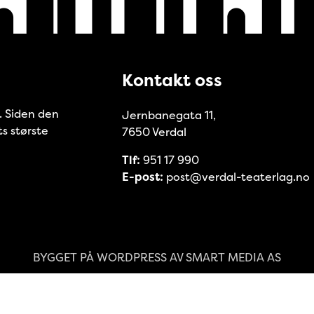
Kontakt oss
8. Siden den
Jernbanegata 11,
ts største
7650 Verdal
Tlf:
951 17 990
E-post:
post@verdal-teaterlag.no
BYGGET PÅ
WORDPRESS
AV
SMART MEDIA AS